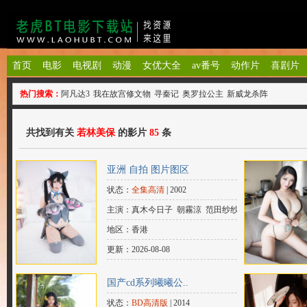
首页
电影
电视剧
动漫
女优大全
av番号
动作片
喜剧片
热门搜索：
阿凡达3
我在故宫修文物
寻秦记
奥罗拉公主
新威龙杀阵
共找到有关
若林美保
的影片
85
条
亚洲 自拍 图片图区
状态：
全集高清
| 2002
主演：真木今日子 朝霧涼 范田纱纱 青
山真治 若林美保 川崎紀里恵
地区：香港
更新：2026-08-08
国产cd系列曦曦公..
状态：
BD高清版
| 2014