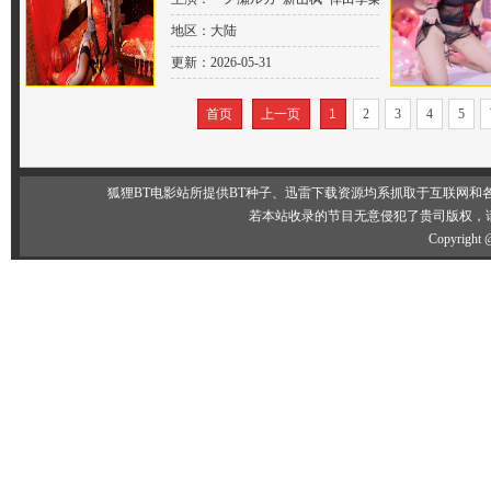
林美保 上原優 藤沢未央 木崎実花 中
地区：大陆
野翔子
更新：2026-05-31
首页
上一页
1
2
3
4
5
狐狸BT电影站所提供BT种子、迅雷下载资源均系抓取于互联网
若本站收录的节目无意侵犯了贵司版权，
Copyright