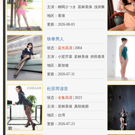
主演：桐岡さつき 若林美保 浅井舞
香 伊沢涼子
地区：香港
更新：2026-08-03
铁拳男人
状态：
蓝光高清
| 2004
主演：小室芹菜 若林美保 持田亜美 辰
神麗子 小鳥遊秋葉 倉本美紅 芹澤いつ
地区：新加坡
き 藺檎 みずき桃香
更新：2026-07-31
杜苏芮读音
状态：
全集高清
| 2023
主演：若林美保 真咲南朋
地区：台湾
更新：2026-07-23