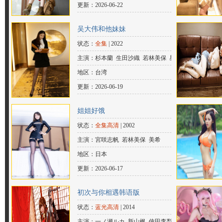
更新：2026-06-22
吴大伟和他妹妹
状态：
全集
| 2022
主演：杉本蘭 生田沙織 若林美保 星倉
なぎさ 坂田美影 川村沙織 真白希美
地区：台湾
更新：2026-06-19
姐姐好饿
状态：
全集高清
| 2002
主演：宮咲志帆 若林美保 美希
地区：日本
更新：2026-06-17
初次与你相遇韩语版
状态：
蓝光高清
| 2014
主演：一ノ瀬ルカ 新山枫 倖田李梨 若