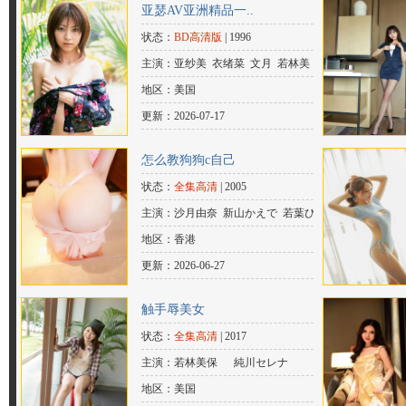
亚瑟AV亚洲精品一..
状态：
BD高清版
| 1996
主演：亚纱美 衣绪菜 文月 若林美
保 中沢健 贵山侑哉
地区：美国
更新：2026-07-17
怎么教狗狗c自己
状态：
全集高清
| 2005
主演：沙月由奈 新山かえで 若葉ひ
な 若林美保 泉晴香 紅蘭 青山夏樹 青
地区：香港
山梨沙 冴木里江 桜瀬奈
更新：2026-06-27
触手辱美女
状态：
全集高清
| 2017
主演：若林美保 純川セレナ
地区：美国