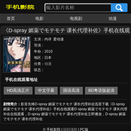
首页
电影
电视剧
动漫
女优大全
av番号
《D-spray 媚薬でモテモテ 课长代理补佐》手机在线观
主演：内详 爱动漫
导演：
年份：2010
地区：日本
分类：
动漫
状态：
手机在线观看地址
HD高清正片
中文字幕
国语高清
BD粤语版超清
剧情简介：
影音先锋D-spray 媚薬でモテモテ 课长代理补佐迅雷下载《D-spray
媚薬でモテモテ 课长代理补佐》手机在线观看D-spray 媚薬でモテモテ 课长代理
补佐在线观看，D-spray 媚薬でモテモテ 课长代理补佐立即播放，D-spray 媚薬
でモテモテ 课长代理补佐
© 手机影院 |
回到顶部
| PC版